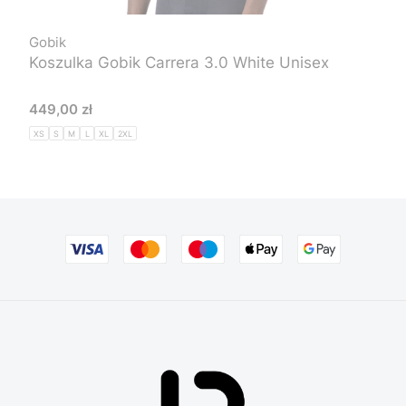
Gobik
Koszulka Gobik Carrera 3.0 White Unisex
Cena
449,00 zł
XS
S
M
L
XL
2XL