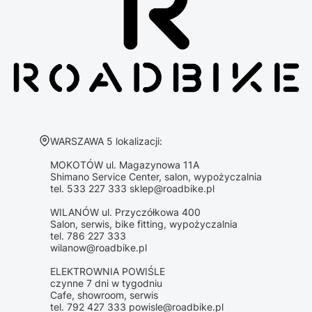
Adres:
WARSZAWA 5 lokalizacji:
MOKOTÓW ul. Magazynowa 11A
Shimano Service Center, salon, wypożyczalnia
tel. 533 227 333 sklep@roadbike.pl
WILANÓW ul. Przyczółkowa 400
Salon, serwis, bike fitting, wypożyczalnia
tel. 786 227 333
wilanow@roadbike.pl
ELEKTROWNIA POWIŚLE
czynne 7 dni w tygodniu
Cafe, showroom, serwis
tel. 792 427 333 powisle@roadbike.pl