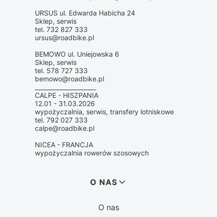
URSUS ul. Edwarda Habicha 24
Sklep, serwis
tel. 732 827 333
ursus@roadbike.pl
BEMOWO ul. Uniejowska 6
Sklep, serwis
tel. 578 727 333
bemowo@roadbike.pl
_____________________
CALPE - HISZPANIA
12.01 - 31.03.2026
wypożyczalnia, serwis, transfery lotniskowe
tel. 792 027 333
calpe@roadbike.pl
NICEA - FRANCJA
wypożyczalnia rowerów szosowych
Linki w stopce
O NAS
O nas