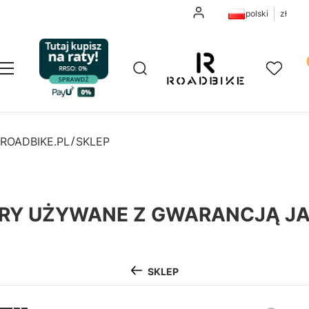
Zaloguj się
polski
zł
Pr
Otwórz wyszukiwarkę
Szukaj
Menu
Ulubione
K
ROADBIKE.PL
SKLEP
RY UŻYWANE Z GWARANCJĄ JA
SKLEP