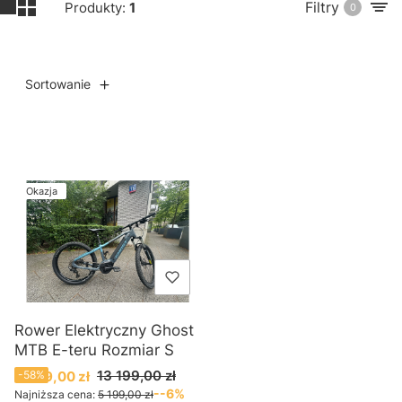
Filtry
Produkty:
1
0
Sortowanie
Lista produktów
Okazja
Rower Elektryczny Ghost
MTB E-teru Rozmiar S
Cena promocyjna
13 199,00 zł
5 499,00 zł
-58%
--6%
Najniższa cena:
5 199,00 zł