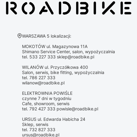
Adres:
WARSZAWA 5 lokalizacji:
MOKOTÓW ul. Magazynowa 11A
Shimano Service Center, salon, wypożyczalnia
tel. 533 227 333 sklep@roadbike.pl
WILANÓW ul. Przyczółkowa 400
Salon, serwis, bike fitting, wypożyczalnia
tel. 786 227 333
wilanow@roadbike.pl
ELEKTROWNIA POWIŚLE
czynne 7 dni w tygodniu
Cafe, showroom, serwis
tel. 792 427 333 powisle@roadbike.pl
URSUS ul. Edwarda Habicha 24
Sklep, serwis
tel. 732 827 333
ursus@roadbike.pl