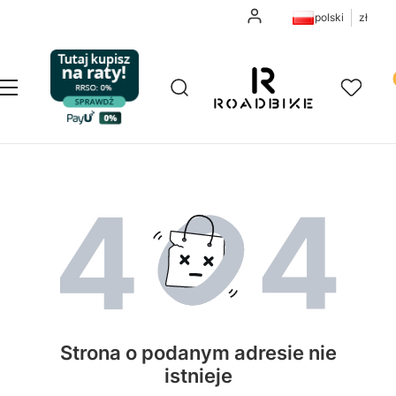
Zaloguj się
polski
zł
Pr
Otwórz wyszukiwarkę
Szukaj
Menu
Ulubione
K
Strona o podanym adresie nie
istnieje