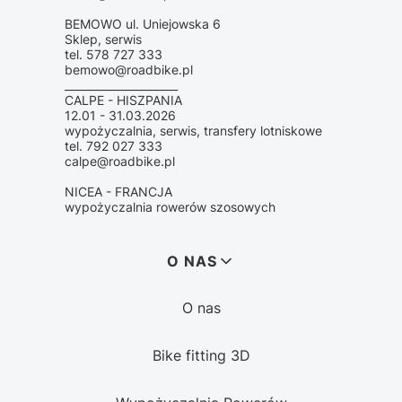
BEMOWO ul. Uniejowska 6
Sklep, serwis
tel. 578 727 333
bemowo@roadbike.pl
_____________________
CALPE - HISZPANIA
12.01 - 31.03.2026
wypożyczalnia, serwis, transfery lotniskowe
tel. 792 027 333
calpe@roadbike.pl
NICEA - FRANCJA
wypożyczalnia rowerów szosowych
Linki w stopce
O NAS
O nas
Bike fitting 3D