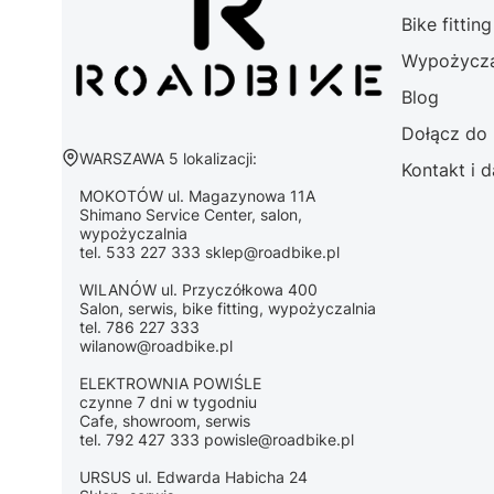
Bike fittin
Wypożycza
Blog
Dołącz do
Adres:
WARSZAWA 5 lokalizacji:
Kontakt i 
MOKOTÓW ul. Magazynowa 11A
Shimano Service Center, salon,
wypożyczalnia
tel. 533 227 333 sklep@roadbike.pl
WILANÓW ul. Przyczółkowa 400
Salon, serwis, bike fitting, wypożyczalnia
tel. 786 227 333
wilanow@roadbike.pl
ELEKTROWNIA POWIŚLE
czynne 7 dni w tygodniu
Cafe, showroom, serwis
tel. 792 427 333 powisle@roadbike.pl
URSUS ul. Edwarda Habicha 24