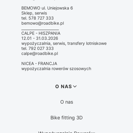
BEMOWO ul. Uniejowska 6
Sklep, serwis
tel. 578 727 333
bemowo@roadbike.pl
_____________________
CALPE - HISZPANIA
12.01 - 31.03.2026
wypożyczalnia, serwis, transfery lotniskowe
tel. 792 027 333
calpe@roadbike.pl
NICEA - FRANCJA
wypożyczalnia rowerów szosowych
Linki w stopce
O NAS
O nas
Bike fitting 3D