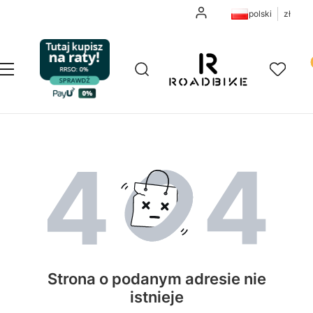
Zaloguj się
polski
zł
Pr
Otwórz wyszukiwarkę
Szukaj
Menu
Ulubione
K
Strona o podanym adresie nie
istnieje