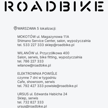
Adres:
WARSZAWA 5 lokalizacji:
MOKOTÓW ul. Magazynowa 11A
Shimano Service Center, salon, wypożyczalnia
tel. 533 227 333 sklep@roadbike.pl
WILANÓW ul. Przyczółkowa 400
Salon, serwis, bike fitting, wypożyczalnia
tel. 786 227 333
wilanow@roadbike.pl
ELEKTROWNIA POWIŚLE
czynne 7 dni w tygodniu
Cafe, showroom, serwis
tel. 792 427 333 powisle@roadbike.pl
URSUS ul. Edwarda Habicha 24
Sklep, serwis
tel. 732 827 333
ursus@roadbike.pl