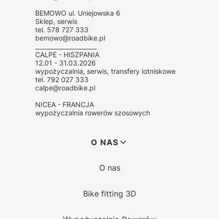
BEMOWO ul. Uniejowska 6
Sklep, serwis
tel. 578 727 333
bemowo@roadbike.pl
_____________________
CALPE - HISZPANIA
12.01 - 31.03.2026
wypożyczalnia, serwis, transfery lotniskowe
tel. 792 027 333
calpe@roadbike.pl
NICEA - FRANCJA
wypożyczalnia rowerów szosowych
Linki w stopce
O NAS
O nas
Bike fitting 3D