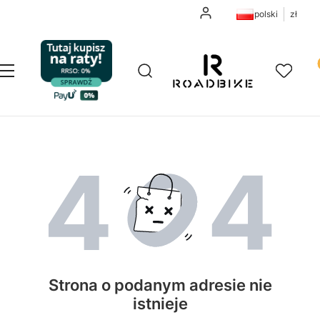
Zaloguj się
polski
zł
Pr
Otwórz wyszukiwarkę
Szukaj
Menu
Ulubione
K
Strona o podanym adresie nie
istnieje