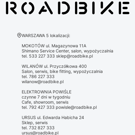
Adres:
WARSZAWA 5 lokalizacji:
MOKOTÓW ul. Magazynowa 11A
Shimano Service Center, salon, wypożyczalnia
tel. 533 227 333 sklep@roadbike.pl
WILANÓW ul. Przyczółkowa 400
Salon, serwis, bike fitting, wypożyczalnia
tel. 786 227 333
wilanow@roadbike.pl
ELEKTROWNIA POWIŚLE
czynne 7 dni w tygodniu
Cafe, showroom, serwis
tel. 792 427 333 powisle@roadbike.pl
URSUS ul. Edwarda Habicha 24
Sklep, serwis
tel. 732 827 333
ursus@roadbike.pl