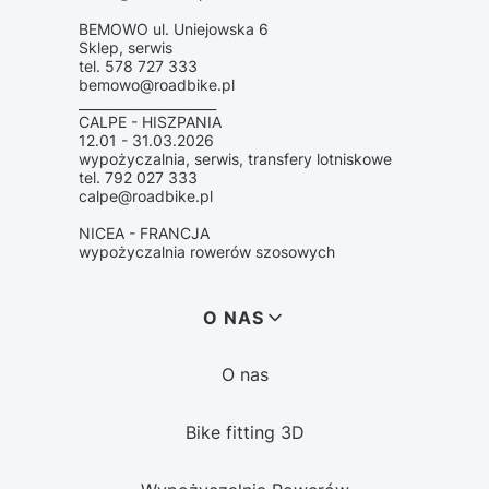
BEMOWO ul. Uniejowska 6
Sklep, serwis
tel. 578 727 333
bemowo@roadbike.pl
_____________________
CALPE - HISZPANIA
12.01 - 31.03.2026
wypożyczalnia, serwis, transfery lotniskowe
tel. 792 027 333
calpe@roadbike.pl
NICEA - FRANCJA
wypożyczalnia rowerów szosowych
Linki w stopce
O NAS
O nas
Bike fitting 3D