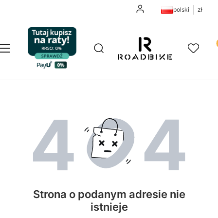
Zaloguj się
polski
zł
Pr
Otwórz wyszukiwarkę
Szukaj
Menu
Ulubione
K
Strona o podanym adresie nie
istnieje