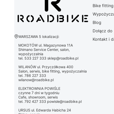
Bike fittin
Wypożycza
Blog
Dołącz do
Adres:
WARSZAWA 5 lokalizacji:
Kontakt i 
MOKOTÓW ul. Magazynowa 11A
Shimano Service Center, salon,
wypożyczalnia
tel. 533 227 333 sklep@roadbike.pl
WILANÓW ul. Przyczółkowa 400
Salon, serwis, bike fitting, wypożyczalnia
tel. 786 227 333
wilanow@roadbike.pl
ELEKTROWNIA POWIŚLE
czynne 7 dni w tygodniu
Cafe, showroom, serwis
tel. 792 427 333 powisle@roadbike.pl
URSUS ul. Edwarda Habicha 24