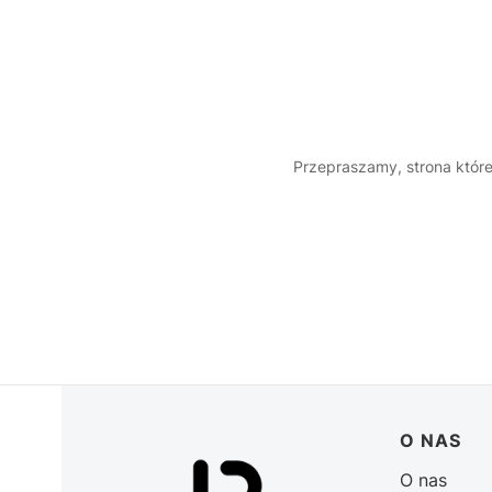
Przepraszamy, strona której
Linki w 
O NAS
O nas