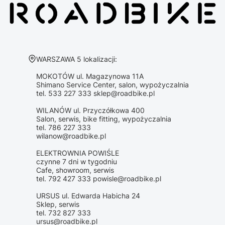
Adres:
WARSZAWA 5 lokalizacji:
MOKOTÓW ul. Magazynowa 11A
Shimano Service Center, salon, wypożyczalnia
tel. 533 227 333 sklep@roadbike.pl
WILANÓW ul. Przyczółkowa 400
Salon, serwis, bike fitting, wypożyczalnia
tel. 786 227 333
wilanow@roadbike.pl
ELEKTROWNIA POWIŚLE
czynne 7 dni w tygodniu
Cafe, showroom, serwis
tel. 792 427 333 powisle@roadbike.pl
URSUS ul. Edwarda Habicha 24
Sklep, serwis
tel. 732 827 333
ursus@roadbike.pl