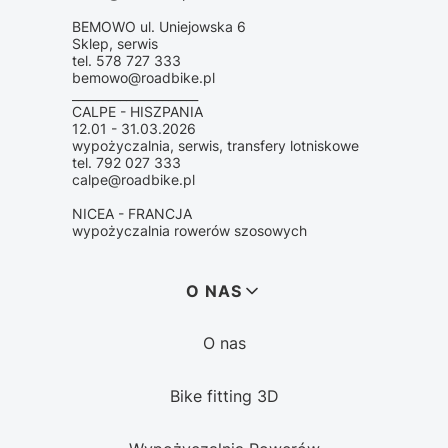
BEMOWO ul. Uniejowska 6
Sklep, serwis
tel. 578 727 333
bemowo@roadbike.pl
_____________________
CALPE - HISZPANIA
12.01 - 31.03.2026
wypożyczalnia, serwis, transfery lotniskowe
tel. 792 027 333
calpe@roadbike.pl
NICEA - FRANCJA
wypożyczalnia rowerów szosowych
Linki w stopce
O NAS
O nas
Bike fitting 3D