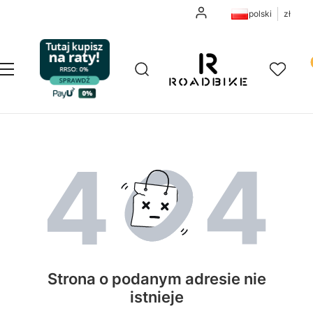
Zaloguj się
polski
zł
Pr
Otwórz wyszukiwarkę
Szukaj
Menu
Ulubione
K
Strona o podanym adresie nie
istnieje