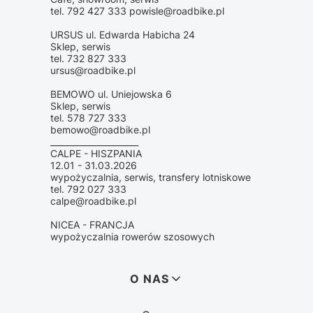
tel. 792 427 333 powisle@roadbike.pl
URSUS ul. Edwarda Habicha 24
Sklep, serwis
tel. 732 827 333
ursus@roadbike.pl
BEMOWO ul. Uniejowska 6
Sklep, serwis
tel. 578 727 333
bemowo@roadbike.pl
_____________________
CALPE - HISZPANIA
12.01 - 31.03.2026
wypożyczalnia, serwis, transfery lotniskowe
tel. 792 027 333
calpe@roadbike.pl
NICEA - FRANCJA
wypożyczalnia rowerów szosowych
Linki w stopce
O NAS