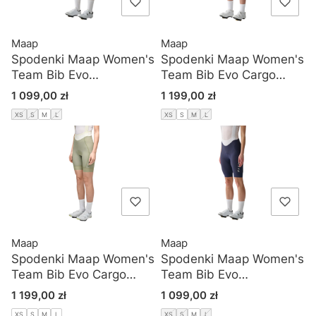
Maap
Maap
Spodenki Maap Women's
Spodenki Maap Women's
Team Bib Evo
Team Bib Evo Cargo
Black/White
Midnight
Cena
Cena
1 099,00 zł
1 199,00 zł
XS
S
M
L
XS
S
M
L
Maap
Maap
Spodenki Maap Women's
Spodenki Maap Women's
Team Bib Evo Cargo
Team Bib Evo
Scrubland
Navy/White
Cena
Cena
1 199,00 zł
1 099,00 zł
XS
S
M
L
XS
S
M
L