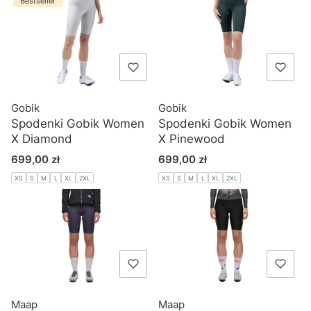
Bestseller
Gobik
Gobik
Spodenki Gobik Women
Spodenki Gobik Women
X Diamond
X Pinewood
Cena
Cena
699,00 zł
699,00 zł
XS
S
M
L
XL
2XL
XS
S
M
L
XL
2XL
Maap
Maap