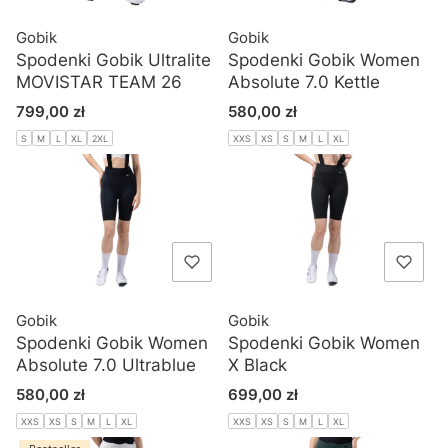
Gobik
Gobik
Spodenki Gobik Ultralite
Spodenki Gobik Women
MOVISTAR TEAM 26
Absolute 7.0 Kettle
Cena
Cena
799,00 zł
580,00 zł
S
M
L
XL
2XL
XXS
XS
S
M
L
XL
Gobik
Gobik
Spodenki Gobik Women
Spodenki Gobik Women
Absolute 7.0 Ultrablue
X Black
Cena
Cena
580,00 zł
699,00 zł
XXS
XS
S
M
L
XL
XXS
XS
S
M
L
XL