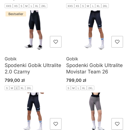
XXS
XS
S
M
L
XL
2XL
XXS
XS
S
M
L
XL
2XL
Bestseller
Gobik
Gobik
Spodenki Gobik Ultralite
Spodenki Gobik Ultralite
2.0 Czarny
Movistar Team 26
Cena
Cena
799,00 zł
799,00 zł
S
M
L
XL
2XL
S
M
L
XL
2XL