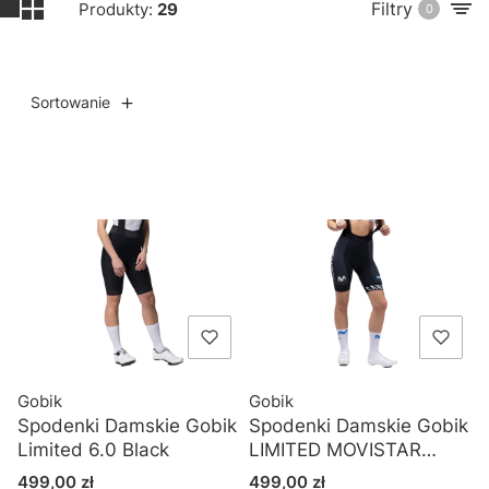
Filtry
Produkty:
29
0
Sortowanie
Lista produktów
Gobik
Gobik
Spodenki Damskie Gobik
Spodenki Damskie Gobik
Limited 6.0 Black
LIMITED MOVISTAR
TEAM 26
Cena
Cena
499,00 zł
499,00 zł