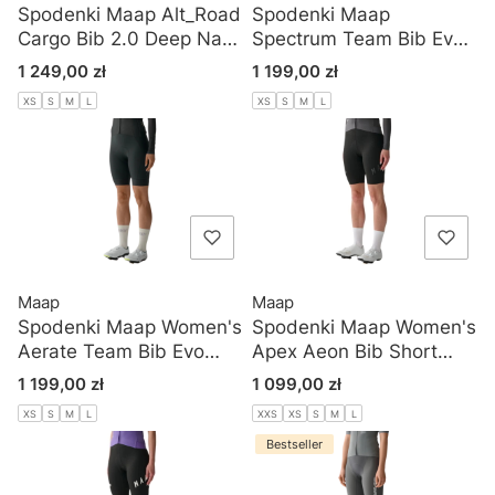
Spodenki Maap Alt_Road
Spodenki Maap
Cargo Bib 2.0 Deep Navy
Spectrum Team Bib Evo
Women
Cargo
Cena
Cena
1 249,00 zł
1 199,00 zł
BLACK/HOLOGRAM
XS
S
M
L
XS
S
M
L
Women
Maap
Maap
Spodenki Maap Women's
Spodenki Maap Women's
Aerate Team Bib Evo
Apex Aeon Bib Short
Cargo Black
Black Black
Cena
Cena
1 199,00 zł
1 099,00 zł
XS
S
M
L
XXS
XS
S
M
L
Bestseller