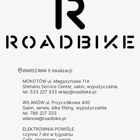
Adres:
WARSZAWA 5 lokalizacji:
MOKOTÓW ul. Magazynowa 11A
Shimano Service Center, salon, wypożyczalnia
tel. 533 227 333 sklep@roadbike.pl
WILANÓW ul. Przyczółkowa 400
Salon, serwis, bike fitting, wypożyczalnia
tel. 786 227 333
wilanow@roadbike.pl
ELEKTROWNIA POWIŚLE
czynne 7 dni w tygodniu
Cafe, showroom, serwis