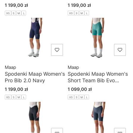
PURPLE
Cena
Cena
1 199,00 zł
1 199,00 zł
XS
S
M
L
XS
S
M
L
Maap
Maap
Spodenki Maap Women's
Spodenki Maap Women's
Pro Bib 2.0 Navy
Short Team Bib Evo
Deep Lagoon
Cena
Cena
1 199,00 zł
1 099,00 zł
XS
S
M
L
XS
S
M
L