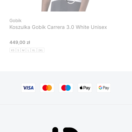
Gobik
Koszulka Gobik Carrera 3.0 White Unisex
Cena
449,00 zł
XS
S
M
L
XL
2XL