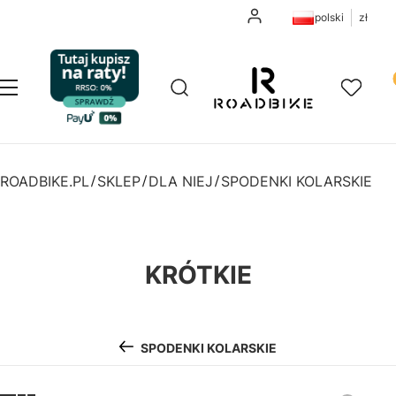
Zaloguj się
polski
zł
Pr
Otwórz wyszukiwarkę
Szukaj
Menu
Ulubione
K
ROADBIKE.PL
SKLEP
DLA NIEJ
SPODENKI KOLARSKIE
KRÓTKIE
SPODENKI KOLARSKIE