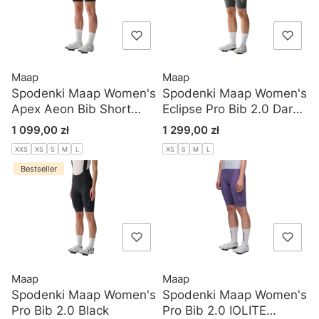
Maap
Maap
Spodenki Maap Women's
Spodenki Maap Women's
Apex Aeon Bib Short
Eclipse Pro Bib 2.0 Dark
Black White
Shadow
Cena
Cena
1 099,00 zł
1 299,00 zł
XXS
XS
S
M
L
XS
S
M
L
Bestseller
Maap
Maap
Spodenki Maap Women's
Spodenki Maap Women's
Pro Bib 2.0 Black
Pro Bib 2.0 IOLITE