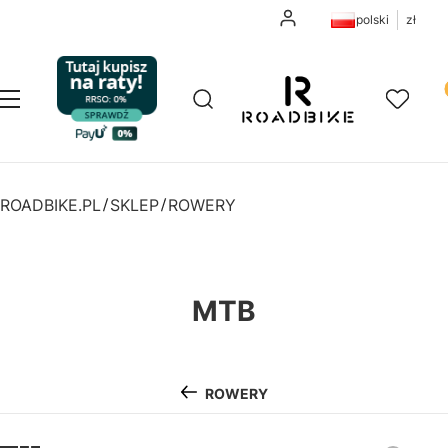
Zaloguj się
polski
zł
Pr
Otwórz wyszukiwarkę
Szukaj
Menu
Ulubione
K
ROADBIKE.PL
SKLEP
ROWERY
MTB
ROWERY