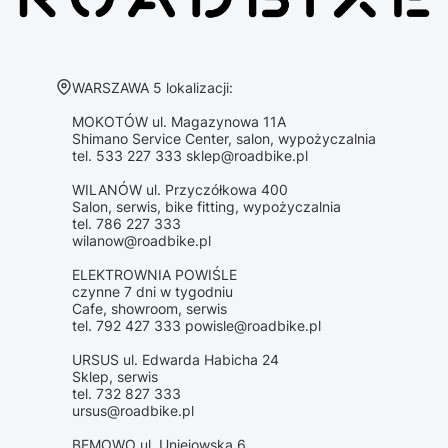
Adres:
WARSZAWA 5 lokalizacji:
MOKOTÓW ul. Magazynowa 11A
Shimano Service Center, salon, wypożyczalnia
tel. 533 227 333 sklep@roadbike.pl
WILANÓW ul. Przyczółkowa 400
Salon, serwis, bike fitting, wypożyczalnia
tel. 786 227 333
wilanow@roadbike.pl
ELEKTROWNIA POWIŚLE
czynne 7 dni w tygodniu
Cafe, showroom, serwis
tel. 792 427 333 powisle@roadbike.pl
URSUS ul. Edwarda Habicha 24
Sklep, serwis
tel. 732 827 333
ursus@roadbike.pl
BEMOWO ul. Uniejowska 6