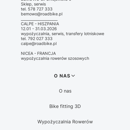
Sklep, serwis
tel. 578 727 333
bemowo@roadbike.pl
_____________________
CALPE - HISZPANIA
12.01 - 31.03.2026
wypożyczalnia, serwis, transfery lotniskowe
tel. 792 027 333
calpe@roadbike.pl
NICEA - FRANCJA
wypożyczalnia rowerów szosowych
Linki w stopce
O NAS
O nas
Bike fitting 3D
Wypożyczalnia Rowerów