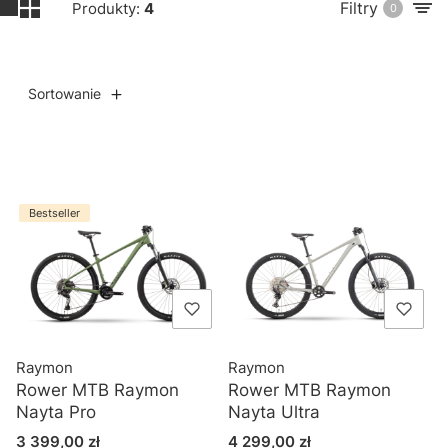
Filtry
Produkty:
4
0
Sortowanie
Lista produktów
Bestseller
Raymon
Raymon
Rower MTB Raymon
Rower MTB Raymon
Nayta Pro
Nayta Ultra
Cena
Cena
3 399,00 zł
4 299,00 zł