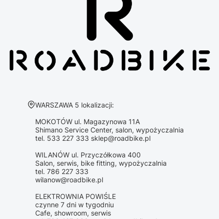
Adres:
WARSZAWA 5 lokalizacji:
MOKOTÓW ul. Magazynowa 11A
Shimano Service Center, salon, wypożyczalnia
tel. 533 227 333 sklep@roadbike.pl
WILANÓW ul. Przyczółkowa 400
Salon, serwis, bike fitting, wypożyczalnia
tel. 786 227 333
wilanow@roadbike.pl
ELEKTROWNIA POWIŚLE
czynne 7 dni w tygodniu
Cafe, showroom, serwis