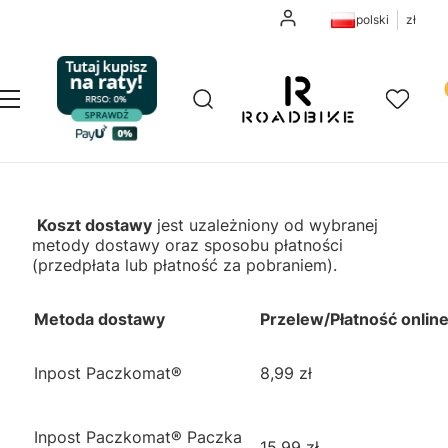
Zaloguj się
polski
zł
Pr
Otwórz wyszukiwarkę
Szukaj
Menu
Ulubione
K
Koszt dostawy
jest uzależniony od wybranej
metody dostawy oraz sposobu płatności
(przedpłata lub płatność za pobraniem).
Metoda dostawy
Przelew/Płatność onlin
Inpost Paczkomat®
8,99 zł
Inpost Paczkomat® Paczka
15,99 zł