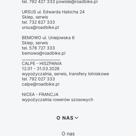
tel. 792 427 333 powisle@roadbike.pl
URSUS ul. Edwarda Habicha 24
Sklep, serwis
tel. 732 827 333
ursus@roadbike.pl
BEMOWO ul. Uniejowska 6
Sklep, serwis
tel. 578 727 333
bemowo@roadbike.pl
_____________________
CALPE - HISZPANIA
12.01 - 31.03.2026
wypożyczalnia, serwis, transfery lotniskowe
tel. 792 027 333
calpe@roadbike.pl
NICEA - FRANCJA
wypożyczalnia rowerów szosowych
Linki w stopce
O NAS
O nas