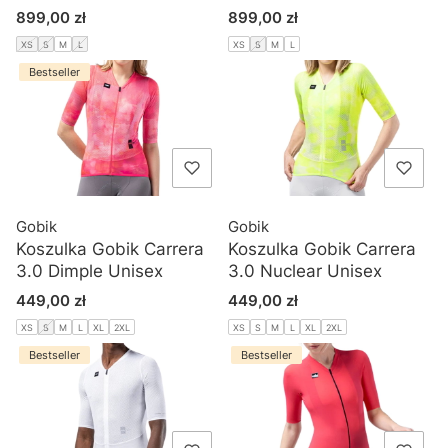
Cena
Cena
899,00 zł
899,00 zł
XS
S
M
L
XS
S
M
L
Bestseller
Gobik
Gobik
Koszulka Gobik Carrera
Koszulka Gobik Carrera
3.0 Dimple Unisex
3.0 Nuclear Unisex
Cena
Cena
449,00 zł
449,00 zł
XS
S
M
L
XL
2XL
XS
S
M
L
XL
2XL
Bestseller
Bestseller