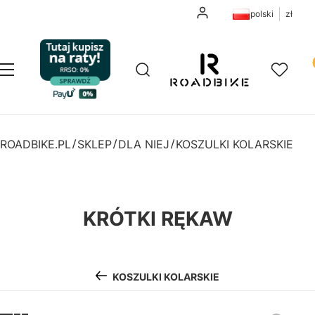
Zaloguj się
polski
zł
Pr
Otwórz wyszukiwarkę
Szukaj
Menu
Ulubione
K
ROADBIKE.PL
SKLEP
DLA NIEJ
KOSZULKI KOLARSKIE
KRÓTKI RĘKAW
KOSZULKI KOLARSKIE