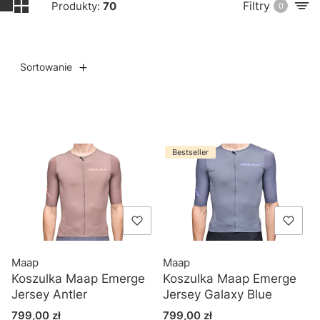
Filtry
Produkty:
70
0
Sortowanie
Lista produktów
Bestseller
Maap
Maap
Koszulka Maap Emerge
Koszulka Maap Emerge
Jersey Antler
Jersey Galaxy Blue
Cena
Cena
799,00 zł
799,00 zł