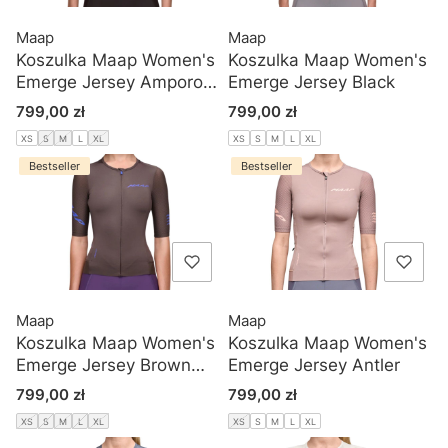
Maap
Maap
Koszulka Maap Women's
Koszulka Maap Women's
Emerge Jersey Amporo
Emerge Jersey Black
Blue
Cena
Cena
799,00 zł
799,00 zł
XS
S
M
L
XL
XS
S
M
L
XL
Bestseller
Bestseller
Maap
Maap
Koszulka Maap Women's
Koszulka Maap Women's
Emerge Jersey Brown
Emerge Jersey Antler
Umber
Cena
Cena
799,00 zł
799,00 zł
XS
S
M
L
XL
XS
S
M
L
XL