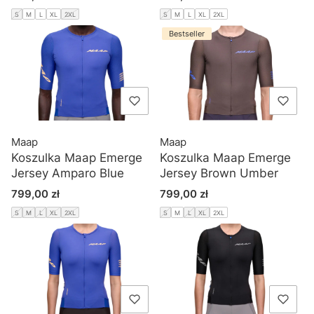
S
M
L
XL
2XL
S
M
L
XL
2XL
Bestseller
Maap
Maap
Koszulka Maap Emerge
Koszulka Maap Emerge
Jersey Amparo Blue
Jersey Brown Umber
Cena
Cena
799,00 zł
799,00 zł
S
M
L
XL
2XL
S
M
L
XL
2XL