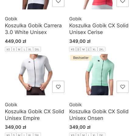
Gobik
Gobik
Koszulka Gobik Carrera
Koszulka Gobik CX Solid
3.0 White Unisex
Unisex Cerise
Cena
Cena
449,00 zł
349,00 zł
XS
S
M
L
XL
2XL
XS
S
M
L
XL
2XL
Bestseller
Gobik
Gobik
Koszulka Gobik CX Solid
Koszulka Gobik CX Solid
Unisex Empire
Unisex Onsen
Cena
Cena
349,00 zł
349,00 zł
XS
S
M
L
XL
2XL
XS
S
M
L
XL
2XL