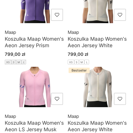
Maap
Maap
Koszulka Maap Women's
Koszulka Maap Women's
Aeon Jersey Prism
Aeon Jersey White
Cena
Cena
799,00 zł
799,00 zł
XS
S
M
L
XS
S
M
L
Bestseller
Maap
Maap
Koszulka Maap Women's
Koszulka Maap Women's
Aeon LS Jersey Musk
Aeon Jersey White