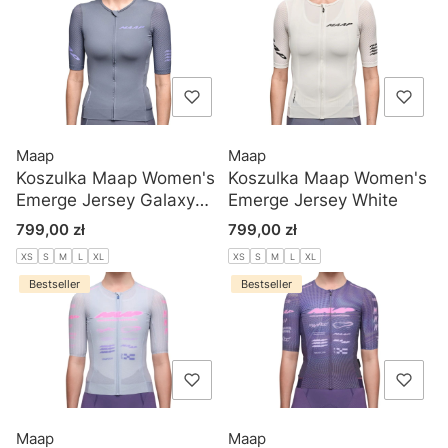
Maap
Maap
Koszulka Maap Women's
Koszulka Maap Women's
Emerge Jersey Galaxy
Emerge Jersey White
Blue
Cena
Cena
799,00 zł
799,00 zł
XS
S
M
L
XL
XS
S
M
L
XL
Bestseller
Bestseller
Maap
Maap