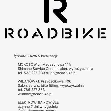
Adres:
WARSZAWA 5 lokalizacji:
MOKOTÓW ul. Magazynowa 11A
Shimano Service Center, salon, wypożyczalnia
tel. 533 227 333 sklep@roadbike.pl
WILANÓW ul. Przyczółkowa 400
Salon, serwis, bike fitting, wypożyczalnia
tel. 786 227 333
wilanow@roadbike.pl
ELEKTROWNIA POWIŚLE
czynne 7 dni w tygodniu
Cafe, showroom, serwis