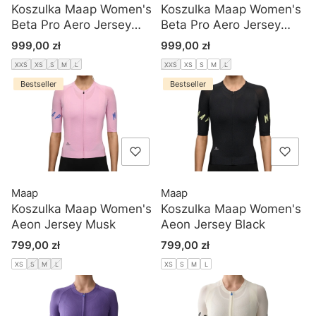
Koszulka Maap Women's
Koszulka Maap Women's
Beta Pro Aero Jersey
Beta Pro Aero Jersey
XENON PURPLE
PHOTON
Cena
Cena
999,00 zł
999,00 zł
XXS
XS
S
M
L
XXS
XS
S
M
L
Bestseller
Bestseller
Maap
Maap
Koszulka Maap Women's
Koszulka Maap Women's
Aeon Jersey Musk
Aeon Jersey Black
Cena
Cena
799,00 zł
799,00 zł
XS
S
M
L
XS
S
M
L