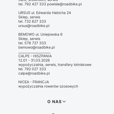
tel. 792 427 333 powisle@roadbike.pl
URSUS ul. Edwarda Habicha 24
Sklep, serwis
tel. 732 827 333
ursus@roadbike.pl
BEMOWO ul. Uniejowska 6
Sklep, serwis
tel. 578 727 333
bemowo@roadbike.pl
_____________________
CALPE - HISZPANIA
12.01 - 31.03.2026
wypożyczalnia, serwis, transfery lotniskowe
tel. 792 027 333
calpe@roadbike.pl
NICEA - FRANCJA
wypożyczalnia rowerów szosowych
Linki w stopce
O NAS