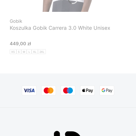
Gobik
Koszulka Gobik Carrera 3.0 White Unisex
Cena
449,00 zł
XS
S
M
L
XL
2XL