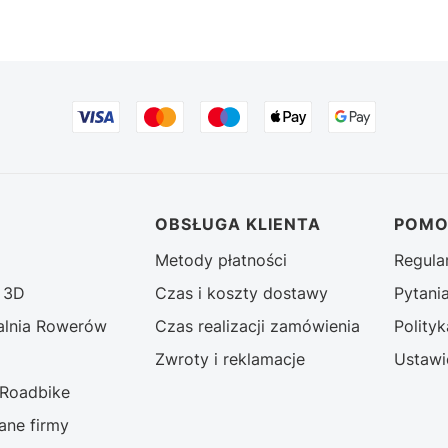
stopce
OBSŁUGA KLIENTA
POM
Metody płatności
Regula
g 3D
Czas i koszty dostawy
Pytani
lnia Rowerów
Czas realizacji zamówienia
Polity
Zwroty i reklamacje
Ustawi
 Roadbike
dane firmy