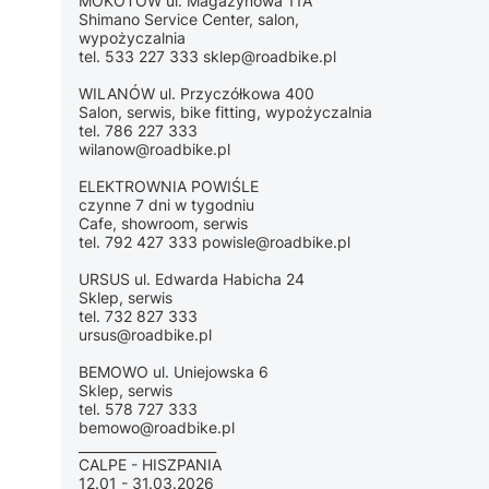
MOKOTÓW ul. Magazynowa 11A
Shimano Service Center, salon,
wypożyczalnia
tel. 533 227 333 sklep@roadbike.pl
WILANÓW ul. Przyczółkowa 400
Salon, serwis, bike fitting, wypożyczalnia
tel. 786 227 333
wilanow@roadbike.pl
ELEKTROWNIA POWIŚLE
czynne 7 dni w tygodniu
Cafe, showroom, serwis
tel. 792 427 333 powisle@roadbike.pl
URSUS ul. Edwarda Habicha 24
Sklep, serwis
tel. 732 827 333
ursus@roadbike.pl
BEMOWO ul. Uniejowska 6
Sklep, serwis
tel. 578 727 333
bemowo@roadbike.pl
_____________________
CALPE - HISZPANIA
12.01 - 31.03.2026