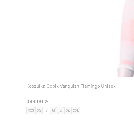
Koszulka Gobik Vanquish Flamingo Unisex
Cena
399,00 zł
XXS
XS
S
M
L
XL
2XL