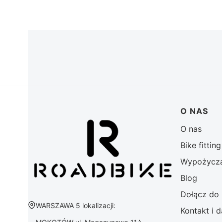
Linki w 
O NAS
O nas
Bike fittin
Wypożycza
Blog
Dołącz do
Adres:
WARSZAWA 5 lokalizacji:
Kontakt i 