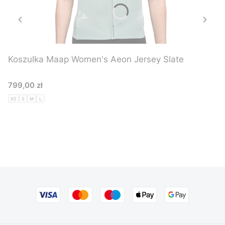
Koszulka Maap Women's Aeon Jersey Slate
Cena
799,00 zł
XS
S
M
L