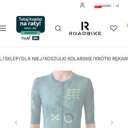
Zaloguj się
polski
zł
Pr
Otwórz wyszukiwarkę
Szukaj
Menu
Ulubione
K
L
SKLEP
DLA NIEJ
KOSZULKI KOLARSKIE
KRÓTKI RĘKAW