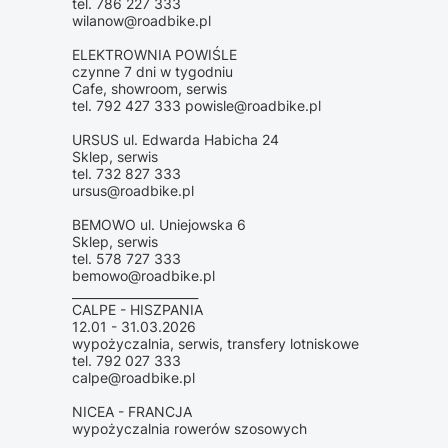
tel. 786 227 333
wilanow@roadbike.pl
ELEKTROWNIA POWIŚLE
czynne 7 dni w tygodniu
Cafe, showroom, serwis
tel. 792 427 333 powisle@roadbike.pl
URSUS ul. Edwarda Habicha 24
Sklep, serwis
tel. 732 827 333
ursus@roadbike.pl
BEMOWO ul. Uniejowska 6
Sklep, serwis
tel. 578 727 333
bemowo@roadbike.pl
_____________________
CALPE - HISZPANIA
12.01 - 31.03.2026
wypożyczalnia, serwis, transfery lotniskowe
tel. 792 027 333
calpe@roadbike.pl
NICEA - FRANCJA
wypożyczalnia rowerów szosowych