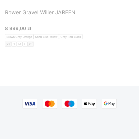
Rower Gravel Wilier JAREEN
Cena
8 999,00 zł
Brown Gray Orange
Sand Blue Yellow
Gray Red Black
XS
S
M
L
XL