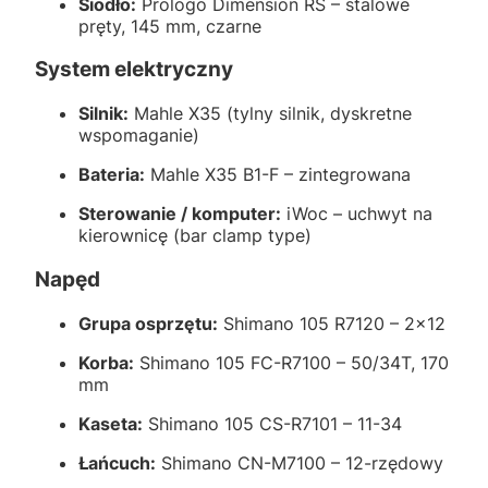
Siodło:
Prologo Dimension RS – stalowe
pręty, 145 mm, czarne
System elektryczny
Silnik:
Mahle X35 (tylny silnik, dyskretne
wspomaganie)
Bateria:
Mahle X35 B1-F – zintegrowana
Sterowanie / komputer:
iWoc – uchwyt na
kierownicę (bar clamp type)
Napęd
Grupa osprzętu:
Shimano 105 R7120 – 2×12
Korba:
Shimano 105 FC-R7100 – 50/34T, 170
mm
Kaseta:
Shimano 105 CS-R7101 – 11-34
Łańcuch:
Shimano CN-M7100 – 12-rzędowy