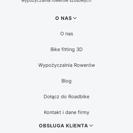
wypożyczalnia rowerów szosowych
Linki w stopce
O NAS
O nas
Bike fitting 3D
Wypożyczalnia Rowerów
Blog
Dołącz do Roadbike
Kontakt i dane firmy
OBSŁUGA KLIENTA