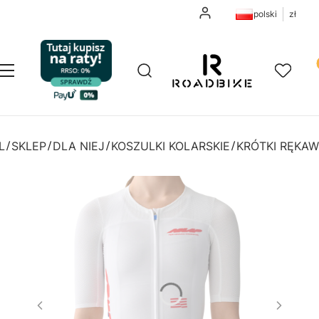
Zaloguj się
polski
zł
Pr
Otwórz wyszukiwarkę
Szukaj
Menu
Ulubione
K
L
SKLEP
DLA NIEJ
KOSZULKI KOLARSKIE
KRÓTKI RĘKAW