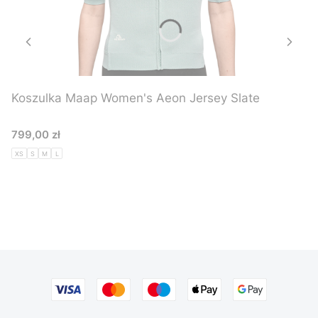
Koszulka Maap Women's Aeon Jersey Slate
Cena
799,00 zł
XS
S
M
L