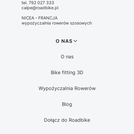
tel. 792 027 333
calpe@roadbike.pl
NICEA - FRANCJA
wypożyczalnia rowerów szosowych
Linki w stopce
O NAS
O nas
Bike fitting 3D
Wypożyczalnia Rowerów
Blog
Dołącz do Roadbike