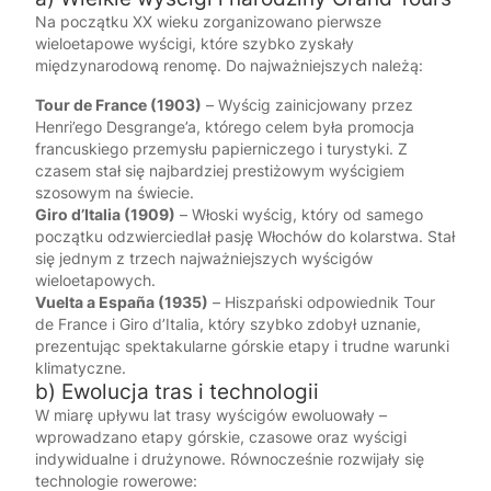
Na początku XX wieku zorganizowano pierwsze
wieloetapowe wyścigi, które szybko zyskały
międzynarodową renomę. Do najważniejszych należą:
Tour de France (1903)
– Wyścig zainicjowany przez
Henri’ego Desgrange’a, którego celem była promocja
francuskiego przemysłu papierniczego i turystyki. Z
czasem stał się najbardziej prestiżowym wyścigiem
szosowym na świecie.
Giro d’Italia (1909)
– Włoski wyścig, który od samego
początku odzwierciedlał pasję Włochów do kolarstwa. Stał
się jednym z trzech najważniejszych wyścigów
wieloetapowych.
Vuelta a España (1935)
– Hiszpański odpowiednik Tour
de France i Giro d’Italia, który szybko zdobył uznanie,
prezentując spektakularne górskie etapy i trudne warunki
klimatyczne.
b) Ewolucja tras i technologii
W miarę upływu lat trasy wyścigów ewoluowały –
wprowadzano etapy górskie, czasowe oraz wyścigi
indywidualne i drużynowe. Równocześnie rozwijały się
technologie rowerowe: