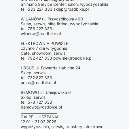
Shimano Service Center, salon, wypożyczalnia
tel. 533 227 333 sklep@roadbike.pl
WILANÓW ul. Przyczółkowa 400
Salon, serwis, bike fitting, wypożyczalnia
tel. 786 227 333
wilanow@roadbike.pl
ELEKTROWNIA POWIŚLE
czynne 7 dni w tygodniu
Cafe, showroom, serwis
tel. 792 427 333 powisle@roadbike.pl
URSUS ul. Edwarda Habicha 24
Sklep, serwis
tel. 732 827 333
ursus@roadbike.pl
BEMOWO ul. Uniejowska 6
Sklep, serwis
tel. 578 727 333
bemowo@roadbike.pl
_____________________
CALPE - HISZPANIA
12.01 - 31.03.2026
wypożyczalnia, serwis, transfery lotniskowe