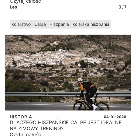
Czytaj całość
Leo
0
kolarstwo
Calpe
Hiszpania
kolarska hiszpania
HISTORIA
04-01-2026
DLACZEGO HISZPAŃSKIE CALPE JEST IDEALNE
NA ZIMOWY TRENING?
Czytaj całość