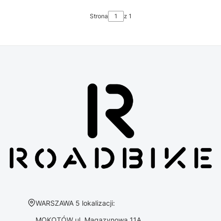
Strona
z 1
Adres:
WARSZAWA 5 lokalizacji:
MOKOTÓW ul. Magazynowa 11A