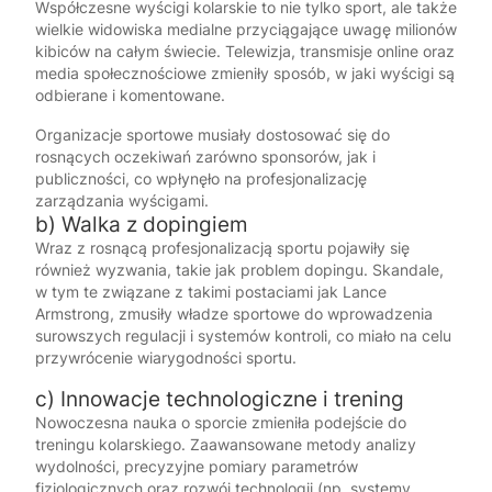
Współczesne wyścigi kolarskie to nie tylko sport, ale także
wielkie widowiska medialne przyciągające uwagę milionów
kibiców na całym świecie. Telewizja, transmisje online oraz
media społecznościowe zmieniły sposób, w jaki wyścigi są
odbierane i komentowane.
Organizacje sportowe musiały dostosować się do
rosnących oczekiwań zarówno sponsorów, jak i
publiczności, co wpłynęło na profesjonalizację
zarządzania wyścigami.
b) Walka z dopingiem
Wraz z rosnącą profesjonalizacją sportu pojawiły się
również wyzwania, takie jak problem dopingu. Skandale,
w tym te związane z takimi postaciami jak Lance
Armstrong, zmusiły władze sportowe do wprowadzenia
surowszych regulacji i systemów kontroli, co miało na celu
przywrócenie wiarygodności sportu.
c) Innowacje technologiczne i trening
Nowoczesna nauka o sporcie zmieniła podejście do
treningu kolarskiego. Zaawansowane metody analizy
wydolności, precyzyjne pomiary parametrów
fizjologicznych oraz rozwój technologii (np. systemy