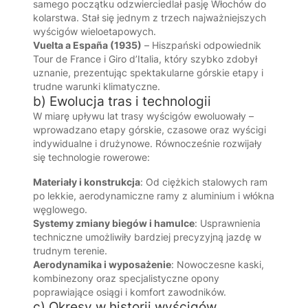
samego początku odzwierciedlał pasję Włochów do
kolarstwa. Stał się jednym z trzech najważniejszych
wyścigów wieloetapowych.
Vuelta a España (1935)
– Hiszpański odpowiednik
Tour de France i Giro d’Italia, który szybko zdobył
uznanie, prezentując spektakularne górskie etapy i
trudne warunki klimatyczne.
b) Ewolucja tras i technologii
W miarę upływu lat trasy wyścigów ewoluowały –
wprowadzano etapy górskie, czasowe oraz wyścigi
indywidualne i drużynowe. Równocześnie rozwijały
się technologie rowerowe:
Materiały i konstrukcja
: Od ciężkich stalowych ram
po lekkie, aerodynamiczne ramy z aluminium i włókna
węglowego.
Systemy zmiany biegów i hamulce
: Usprawnienia
techniczne umożliwiły bardziej precyzyjną jazdę w
trudnym terenie.
Aerodynamika i wyposażenie
: Nowoczesne kaski,
kombinezony oraz specjalistyczne opony
poprawiające osiągi i komfort zawodników.
c) Okresy w historii wyścigów