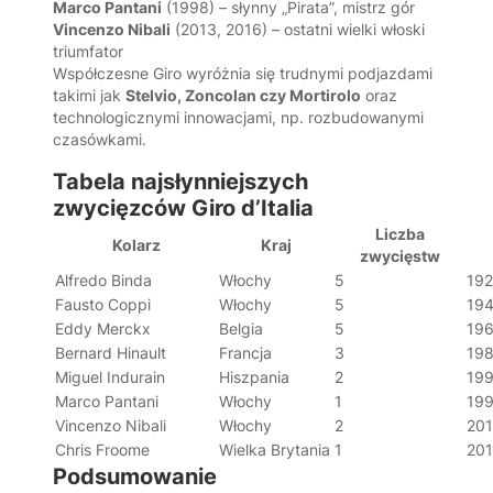
Marco Pantani
(1998) – słynny „Pirata”, mistrz gór
Vincenzo Nibali
(2013, 2016) – ostatni wielki włoski
triumfator
Współczesne Giro wyróżnia się trudnymi podjazdami
takimi jak
Stelvio, Zoncolan czy Mortirolo
oraz
technologicznymi innowacjami, np. rozbudowanymi
czasówkami.
Tabela najsłynniejszych
zwycięzców Giro d’Italia
Liczba
Kolarz
Kraj
zwycięstw
Alfredo Binda
Włochy
5
192
Fausto Coppi
Włochy
5
194
Eddy Merckx
Belgia
5
196
Bernard Hinault
Francja
3
198
Miguel Indurain
Hiszpania
2
199
Marco Pantani
Włochy
1
19
Vincenzo Nibali
Włochy
2
201
Chris Froome
Wielka Brytania
1
20
Podsumowanie