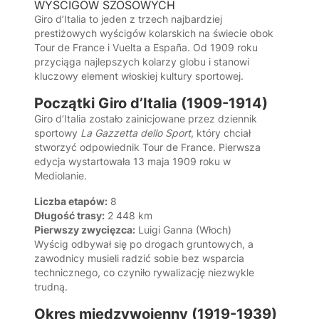
WYŚCIGÓW SZOSOWYCH
Giro d’Italia to jeden z trzech najbardziej
prestiżowych wyścigów kolarskich na świecie obok
Tour de France i Vuelta a España. Od 1909 roku
przyciąga najlepszych kolarzy globu i stanowi
kluczowy element włoskiej kultury sportowej.
Początki Giro d’Italia (1909-1914)
Giro d’Italia zostało zainicjowane przez dziennik
sportowy
La Gazzetta dello Sport
, który chciał
stworzyć odpowiednik Tour de France. Pierwsza
edycja wystartowała 13 maja 1909 roku w
Mediolanie.
Liczba etapów:
8
Długość trasy:
2 448 km
Pierwszy zwycięzca:
Luigi Ganna (Włoch)
Wyścig odbywał się po drogach gruntowych, a
zawodnicy musieli radzić sobie bez wsparcia
technicznego, co czyniło rywalizację niezwykle
trudną.
Okres międzywojenny (1919-1939)