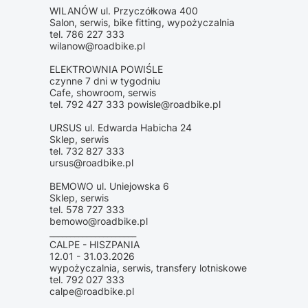
WILANÓW ul. Przyczółkowa 400
Salon, serwis, bike fitting, wypożyczalnia
tel. 786 227 333
wilanow@roadbike.pl
ELEKTROWNIA POWIŚLE
czynne 7 dni w tygodniu
Cafe, showroom, serwis
tel. 792 427 333 powisle@roadbike.pl
URSUS ul. Edwarda Habicha 24
Sklep, serwis
tel. 732 827 333
ursus@roadbike.pl
BEMOWO ul. Uniejowska 6
Sklep, serwis
tel. 578 727 333
bemowo@roadbike.pl
_____________________
CALPE - HISZPANIA
12.01 - 31.03.2026
wypożyczalnia, serwis, transfery lotniskowe
tel. 792 027 333
calpe@roadbike.pl