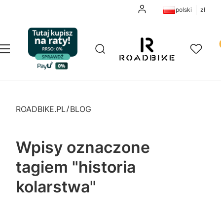
Zaloguj się
polski
zł
Pr
Otwórz wyszukiwarkę
Szukaj
Menu
Ulubione
K
ROADBIKE.PL
BLOG
Wpisy oznaczone
tagiem "historia
kolarstwa"