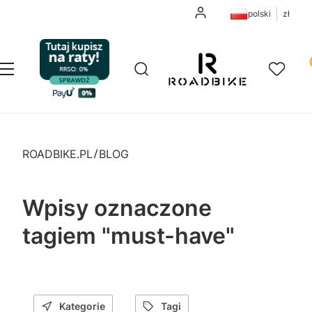
Zaloguj się
polski
zł
Pr
Otwórz wyszukiwarkę
Szukaj
Menu
Ulubione
K
ROADBIKE.PL
BLOG
Wpisy oznaczone
tagiem "must-have"
Kategorie
Tagi