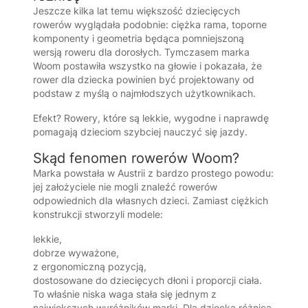
Jeszcze kilka lat temu większość dziecięcych
rowerów wyglądała podobnie: ciężka rama, toporne
komponenty i geometria będąca pomniejszoną
wersją roweru dla dorosłych. Tymczasem marka
Woom
postawiła wszystko na głowie i pokazała, że
rower dla dziecka powinien być projektowany od
podstaw z myślą o najmłodszych użytkownikach.
Efekt? Rowery, które są lekkie, wygodne i naprawdę
pomagają dzieciom szybciej nauczyć się jazdy.
Skąd fenomen rowerów Woom?
Marka powstała w Austrii z bardzo prostego powodu:
jej założyciele nie mogli znaleźć rowerów
odpowiednich dla własnych dzieci. Zamiast ciężkich
konstrukcji stworzyli modele:
lekkie,
dobrze wyważone,
z ergonomiczną pozycją,
dostosowane do dziecięcych dłoni i proporcji ciała.
To właśnie niska waga stała się jednym z
największych wyróżników marki. Dla dziecka różnica